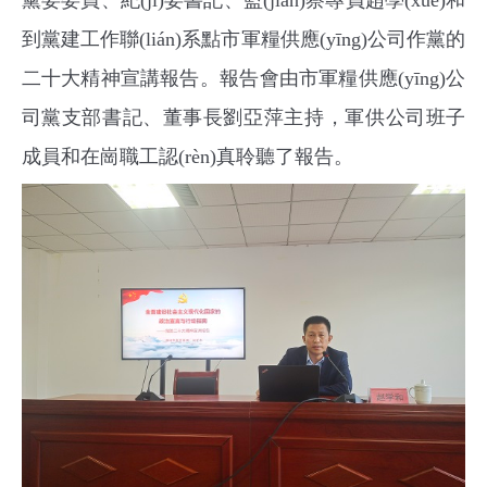
黨委委員、紀(jì)委書記、監(jiān)察專員趙學(xué)和
到黨建工作聯(lián)系點市軍糧供應(yīng)公司作黨的
二十大精神宣講報告。報告會由市軍糧供應(yīng)公
司黨支部書記、董事長劉亞萍主持，
軍供公司班子
成員和在崗職工認(rèn)真聆聽了報告。